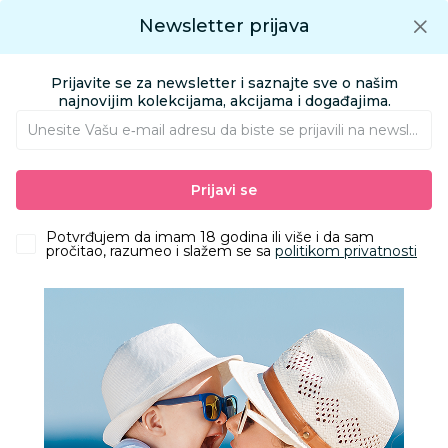
Preuzmite Aksa aplikaciju
Newsletter prijava
Google play
Aksa APP
0
0
Preuzmite besplatno Aksa Aplikaciju
App store
Prijavite se za newsletter i saznajte sve o našim
Pronađi proizvod
najnovijim kolekcijama, akcijama i događajima.
Unesite Vašu e‑mail adresu da biste se prijavili na newsletter.
AKSA
Proizvodi
Prijavi se
DRUŠTVENE IGRE I UNISEX
Potvrđujem da imam 18 godina ili više i da sam
pročitao, razumeo i slažem se sa
politikom privatnosti
IGRAČKE
Filteri
455 Proizvoda
Obriši sve