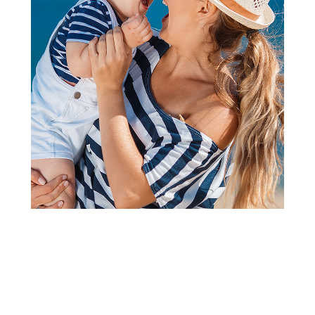
Besplatna dostava
Prve igračke
Prve igračke
Biba Toys plišana igračka
Biba Toys plišane kocke
sa zvečkom vesele živ
799,00
RSD
3.699,00
RSD
Dodaj u korpu
Dodaj u korpu