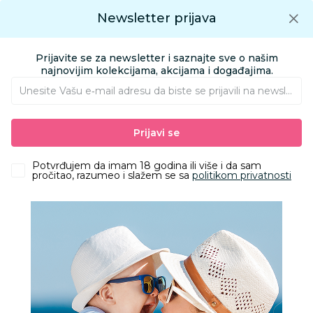
Preuzmite Aksa aplikaciju
Newsletter prijava
Google play
Aksa APP
0
0
Preuzmite besplatno Aksa Aplikaciju
App store
Prijavite se za newsletter i saznajte sve o našim
Pronađi proizvod
najnovijim kolekcijama, akcijama i događajima.
Unesite Vašu e‑mail adresu da biste se prijavili na newsletter.
AKSA
Proizvodi
Obuća
Obuća za bebe i decu apoteka
Prijavi se
Sandale i polusandale
Grubin rio light D sandala-eva žuta 35 3103000
Potvrđujem da imam 18 godina ili više i da sam
pročitao, razumeo i slažem se sa
politikom privatnosti