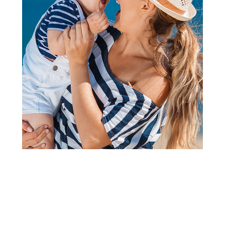
Sandale i polusandale
Grubin rio light D sandala-eva
žuta 35 3103000
Šifra proizvoda:
A070842
Barkod:
3103523180000
Šifra modela:
A070842
veličina 35