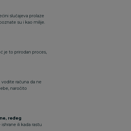
ećini slučajeva prolaze
poznate su i kao milije.
eć je to prirodan proces,
 vodite računa da ne
bebe, naročito
ne, ređeg
ishrane
ili kada rastu