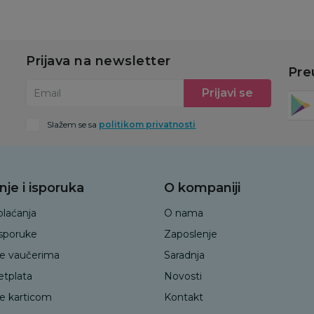
Prijava na newsletter
Pre
Prijavi se
Email
Slažem se sa
politikom privatnosti
nje i isporuka
O kompaniji
plaćanja
O nama
isporuke
Zaposlenje
je vaučerima
Saradnja
etplata
Novosti
je karticom
Kontakt