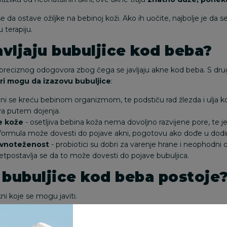
se da ostave ožiljke na
bebinoj koži
. Ako ih uočite, najbolje je da s
 terapiju.
avljaju bubuljice kod beba?
ma preciznog odogovora zbog čega se javljaju akne kod beba. S dru
ri mogu da izazovu bubuljice
:
ni se kreću bebinom organizmom, te podstiču rad žlezda i ulja koj
a putem dojenja.
e kože
- osetljiva bebina koža nema dovoljno razvijene pore, te je
formula može dovesti do pojave akni, pogotovu ako dođe u dod
avnoteženost
- probiotici su dobri za varenje hrane i neophodni
retpostavlja se da to može dovesti do pojave bubuljica.
 bubuljice kod beba postoje
ni koje se mogu javiti.
buljice kod beba