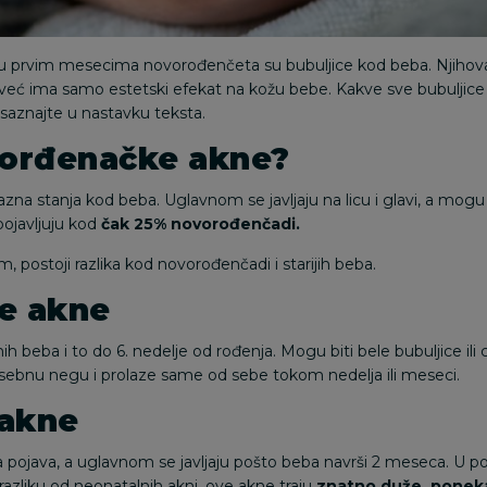
 u prvim mesecima novorođenčeta su bubuljice kod beba. Njihova
već ima samo estetski efekat na kožu bebe. Kakve sve bubuljice
ti, saznajte u nastavku teksta.
vorđenačke akne?
azna stanja kod beba. Uglavnom se javljaju na licu i glavi, a mogu 
pojavljuju kod
čak 25% novorođenčadi.
m, postoji razlika kod novorođenčadi i starijih beba.
e akne
nih beba i to do
6. nedelje
od rođenja. Mogu biti bele bubuljice ili
sebnu negu i prolaze same od sebe tokom nedelja ili meseci.
 akne
a pojava, a uglavnom se javljaju pošto beba navrši
2 meseca
. U p
 razliku od neonatalnih akni, ove akne traju
znatno duže, ponek