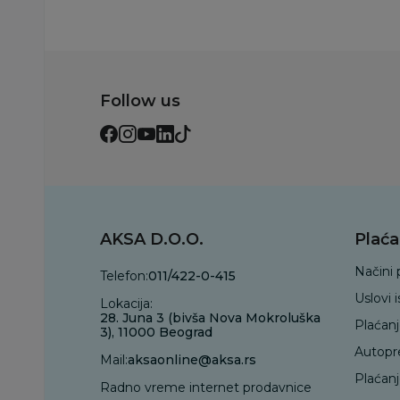
Follow us
AKSA D.O.O.
Plaća
Načini 
Telefon:
011/422-0-415
Uslovi 
Lokacija:
28. Juna 3 (bivša Nova Mokroluška
Plaćan
3), 11000 Beograd
Autopr
Mail:
aksaonline@aksa.rs
Plaćan
Radno vreme internet prodavnice