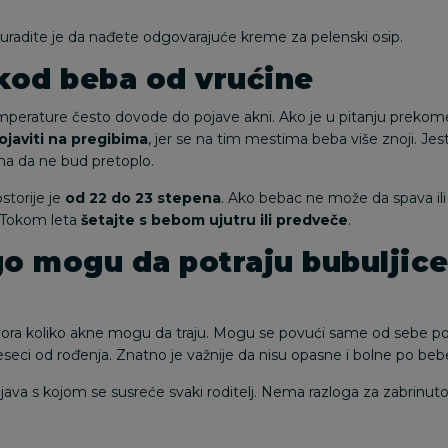
 uradite je da nađete odgovarajuće
kreme za pelenski osip
.
kod beba od vrućine
emperature često dovode do pojave akni. Ako je u pitanju prekom
ojaviti na pregibima
, jer se na tim mestima beba više znoji. Je
na da ne bud pretoplo.
storije je
od 22 do 23 stepena
. Ako bebac ne može da spava ili 
. Tokom leta
šetajte s bebom ujutru ili predveče
.
go mogu da potraju bubuljic
ra koliko akne mogu da traju. Mogu se povući same od sebe po
eseci od rođenja. Znatno je važnije da nisu opasne i bolne po beb
java s kojom se susreće svaki roditelj. Nema razloga za zabrinut