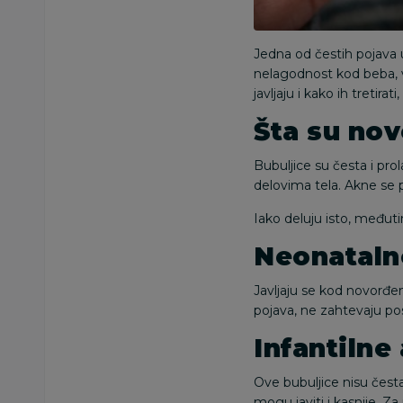
Jedna od čestih pojava
nelagodnost kod beba, 
javljaju i kako ih tretira
Šta su no
Bubuljice su česta i prol
delovima tela. Akne se 
Iako deluju isto, međuti
Neonataln
Javljaju se kod novorđe
pojava, ne zahtevaju po
Infantilne
Ove bubuljice nisu čest
mogu javiti i kasnije. Za