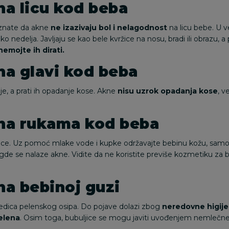
na licu kod beba
 znate da akne
ne izazivaju bol i nelagodnost
na licu bebe. U v
nedelja. Javljaju se kao bele kvržice na nosu, bradi ili obrazu, a 
nemojte ih dirati.
na glavi kod beba
, a prati ih opadanje kose. Akne
nisu uzrok opadanja kose
, v
 na rukama kod beba
ržice. Uz pomoć mlake vode i kupke održavajte bebinu kožu, samo
 gde se nalaze akne. Vidite da ne koristite previše kozmetiku za 
na bebinoj guzi
dica pelenskog osipa. Do pojave dolazi zbog
neredovne higije
elena
. Osim toga, bubuljice se mogu javiti
uvođenjem nemlečne 