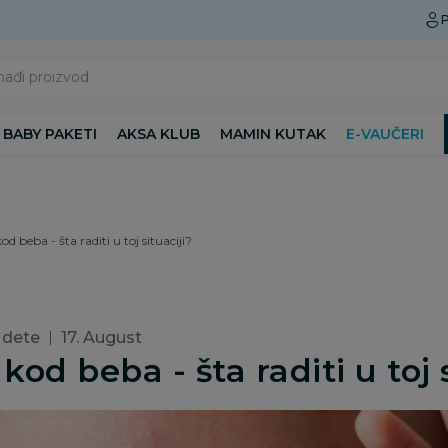
Preuzmite Aksa aplikaciju
P
nađi proizvod
BABY PAKETI
AKSA KLUB
MAMIN KUTAK
E-VAUČERI
od beba - šta raditi u toj situaciji?
 dete
17. August
kod beba - šta raditi u toj 