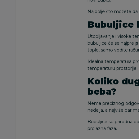
Najbolje što možete da
Bubuljice 
Utopljavanje i visoke t
bubuljice će se najpre
p
toplo, samo vodite raču
Idealna temperatura pro
temperaturu prostorije
Koliko du
beba?
Nema preciznog odgovo
nedelja, a najviše par m
Bubuljice su prirodna po
prolazna faza.