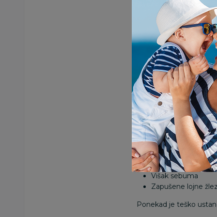
Najčešće se javljaju i 
potreban
. Budite strp
Bele bubul
Nazivaju se još i gnojn
beba
. Javljaju se na s
razvoja bebinog organi
Važno je da ih ne dira
upotrebu agresivne koz
Sitne bubu
Sam naziv govori o kakv
pojava kod bebe.
Nasta
Višak sebuma
Zapušene lojne žle
Ponekad je teško ustanovi