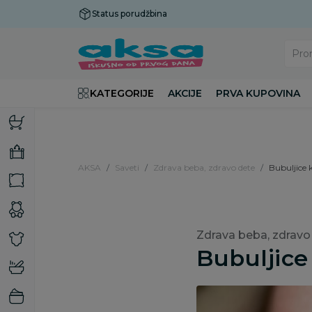
Status porudžbina
Plaćanje do 9 rata!
Pro
KATEGORIJE
AKCIJE
PRVA KUPOVINA
AKSA
Saveti
Zdrava beba, zdravo dete
Bubuljice k
Zdrava beba, zdravo
Bubuljice 