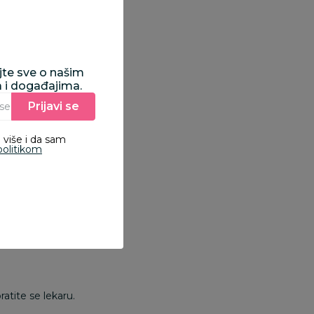
. Poseban
tretman nije
e razvijao.
ajte sve o našim
 i nelagodnost kod
a i događajima.
e, prirodna pojava tokom
Prijavi se
Unesite Vašu e‑mail adresu da biste se prijavili na newsletter.
 više i da sam
e da tada smanjite
politikom
 Takođe su normalna
ratite se lekaru.