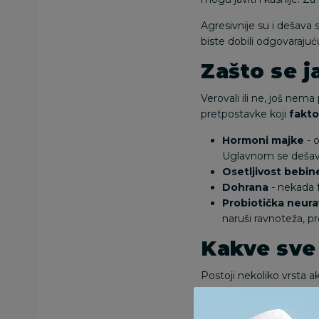
Agresivnije su i dešava 
biste dobili odgovarajuću
Zašto se j
Verovali ili ne, još ne
pretpostavke koji
fakto
Hormoni majke
- o
Uglavnom se dešav
Osetljivost bebin
Dohrana
- nekada 
Probiotička neur
naruši ravnoteža, p
Kakve sve
Postoji nekoliko vrsta ak
Crvene bu