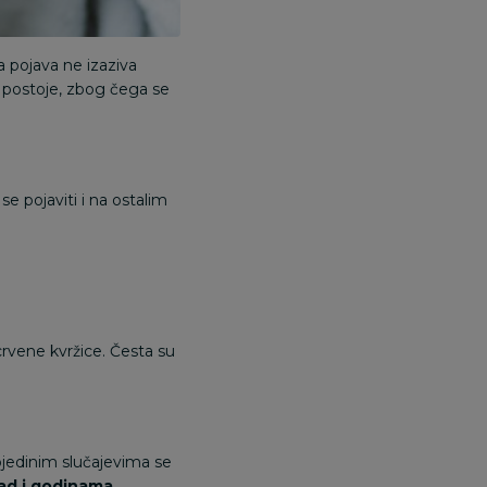
 pojava ne izaziva
 postoje, zbog čega se
se pojaviti i na ostalim
 crvene kvržice. Česta su
ojedinim slučajevima se
ad i godinama
.