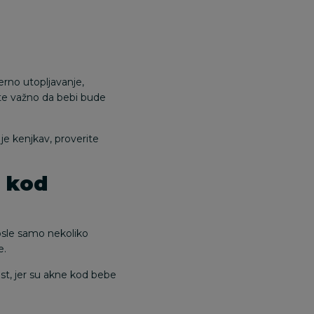
erno utopljavanje,
ste važno da bebi bude
je kenjkav, proverite
e kod
sle samo nekoliko
e.
ost, jer su akne kod bebe