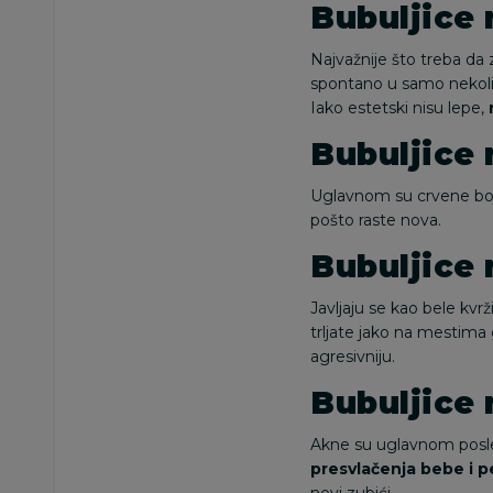
Bubuljice 
Najvažnije što treba da
spontano u samo nekoliko 
Iako estetski nisu lepe,
Bubuljice 
Uglavnom su crvene boje
pošto raste nova.
Bubuljice
Javljaju se kao bele kv
trljate jako na mestima
agresivniju.
Bubuljice 
Akne su uglavnom posle
presvlačenja bebe i p
novi zubići.