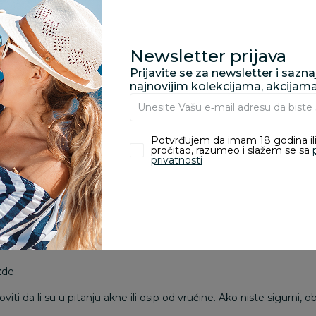
ponekad ih možete uočiti u prvih par nedelja po bebinom rođenju
ljivi i same od sebe će proći, kako se bebin organizam bude sve viš
Newsletter prijava
jice kod beba
Prijavite se za newsletter i sazn
e bubuljice. Za razliku od prethodnih, one mogu da
izazovu svrab
najnovijim kolekcijama, akcijam
vakom delu tela, a lekari savetuju da ne brinete, jer su one, takođ
zma.
Potvrđujem da imam 18 godina ili
te
, jer tako može doći do potencijalnih komplikacija. Najbitnije j
pročitao, razumeo i slažem se sa
metike i kožu održavate čistom.
privatnosti
ljice kod beba
im se aknama radi. Nekada su toliko male, te ih je teško uočiti.
ju iz 2 razloga
:
zde
ti da li su u pitanju akne ili
osip od vrućine
. Ako niste sigurni, ob