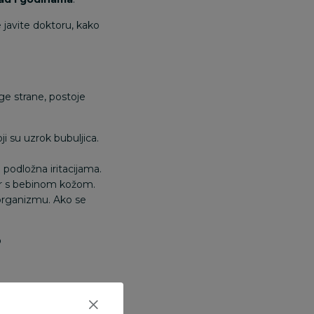
e javite doktoru, kako
ge strane, postoje
i su uzrok bubuljica.
 podložna iritacijama.
ir s bebinom kožom.
 organizmu. Ako se
?