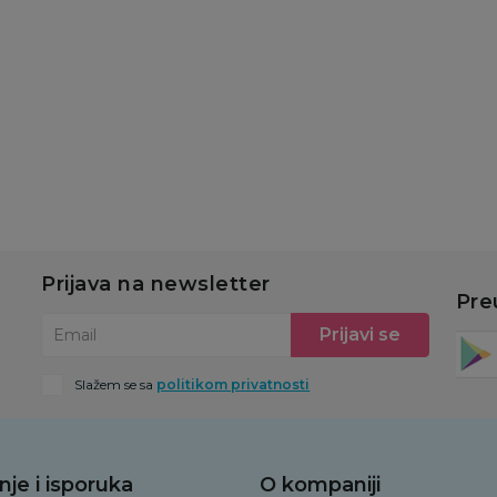
250ml
tirkizna i siva
z
1.199,00
RSD
999,00
RSD
6
u
Dodaj u korpu
Dodaj u korpu
Prijava na newsletter
Pre
Prijavi se
Email
Slažem se sa
politikom privatnosti
nje i isporuka
O kompaniji