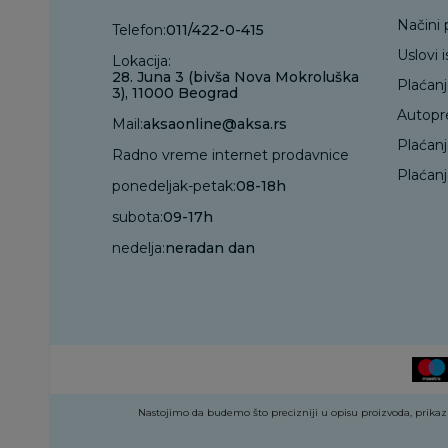
Načini 
Telefon:
011/422-0-415
Uslovi 
Lokacija:
28. Juna 3 (bivša Nova Mokroluška
Plaćan
3), 11000 Beograd
Autopr
Mail:
aksaonline@aksa.rs
Plaćan
Radno vreme internet prodavnice
Plaćanj
ponedeljak-petak:
08-18h
subota:
09-17h
nedelja:
neradan dan
Nastojimo da budemo što precizniji u opisu proizvoda, prikazu