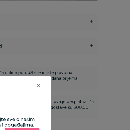
i
 Za online porudžbine imate pravo na
ine u roku od 14 dana od dana prijema
ti 3.500,00 rsd i više dostava je besplatna! Za
 do 3.499,99 rsd troškovi dostave su 300,00
ajte sve o našim
a i događajima.