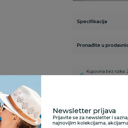
Specifikacija
Pronađite u prodavnic
Kupovina bez rizika:
odustajanje od kupov
proizvoda.
Za porudžbine vrednos
porudžbine vrednosti
Newsletter prijava
rsd.
Prijavite se za newsletter i sazn
najnovijim kolekcijama, akcijam