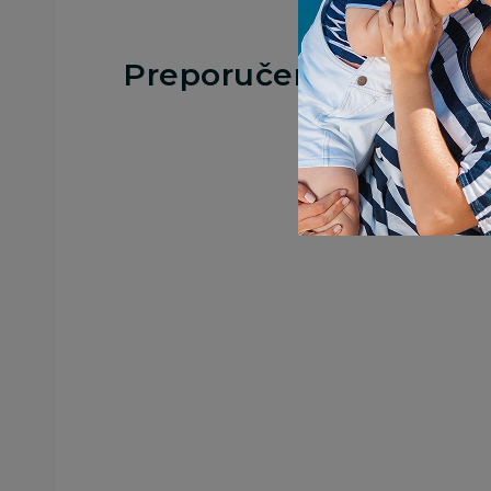
Preporučeno
Slatke grickalice
Slatke grickalice
Boom Box ovseni
Boom Box ovseni
keks banana-kakao
keks šumsko voće-
50g
vanila 50g
99,00
RSD
99,00
RSD
Dodaj u korpu
Dodaj u korp