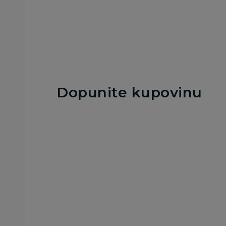
Dopunite kupovinu
Staklene flašice
Staklena Flašica
Option+ 150ml, 2k