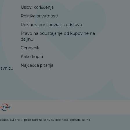
Uslovi korišćenja
Politika privatnosti
Reklamacije i povrat sredstava
Pravo na odustajanje od kupovine na
daljinu
Cenovnik
Kako kupiti
Najčešća pitanja
davnicu
aka. Svi artikli prikazani na sajtu su deo naše ponude, ali ne