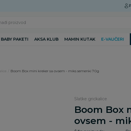
Preuzmite Aksa aplikaciju
P
nađi proizvod
BABY PAKETI
AKSA KLUB
MAMIN KUTAK
E-VAUČERI
alice
Boom Box mini kreker sa ovsem - miks semenki 70g
Slatke grickalice
Boom Box m
ovsem - mi