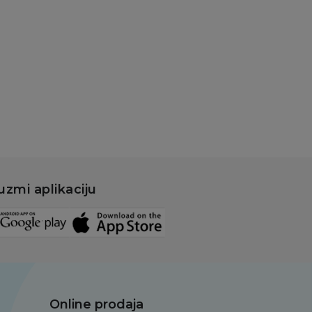
elena
69,00
RSD
Dodaj u korpu
uzmi aplikaciju
Online prodaja