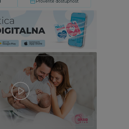
d
Proverite dostupnost