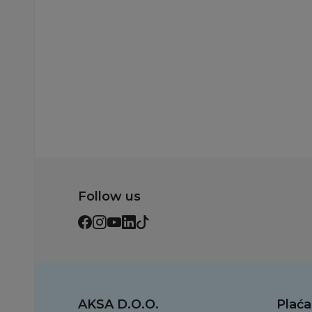
3.199,00
RSD
Dodaj u korp
Follow us
AKSA D.O.O.
Plaća