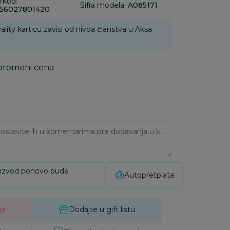
rkod:
Šifra modela:
A085171
56027801420
ality karticu zavisi od nivoa članstva u Aksa
 promeni cena
Ukoliko imate napomene, ostavite ih u komentarima pre dodavanja u korpu:
oizvod ponovo bude
Autopretplata
ja
Dodajte u gift listu