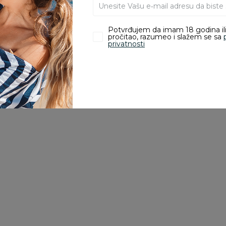
Potvrđujem da imam 18 godina ili
pročitao, razumeo i slažem se sa
privatnosti
Slatke grickalice
Slatke grickalice
Sl
Boom Box ovsena
Boom Box ovsena
B
pločica jagoda-bela
pločica banana-
k
čokolada 20g
tamna čokolada 20g
v
49,00
RSD
49,00
RSD
9
u
Dodaj u korpu
Dodaj u korpu