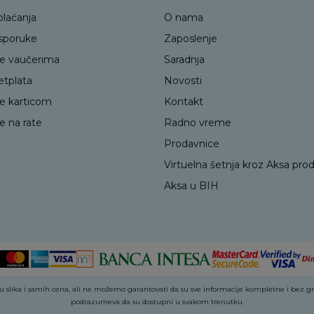
plaćanja
O nama
isporuke
Zaposlenje
je vaučerima
Saradnja
etplata
Novosti
je karticom
Kontakt
e na rate
Radno vreme
Prodavnice
Virtuelna šetnja kroz Aksa pro
Aksa u BIH
 slika i samih cena, ali ne možemo garantovati da su sve informacije kompletne i bez greš
podrazumeva da su dostupni u svakom trenutku.