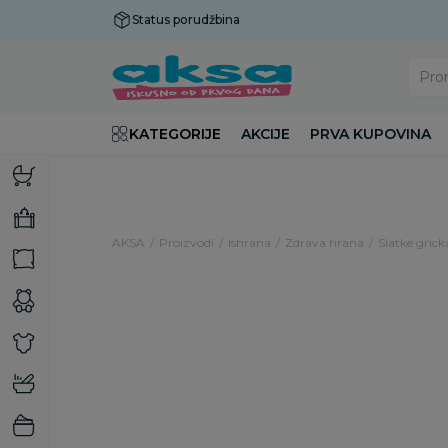
Status porudžbina
Plaćanje do 9 rata!
Pro
KATEGORIJE
AKCIJE
PRVA KUPOVINA
AKSA
Proizvodi
Ishrana
Zdrava hrana
Slatke grick