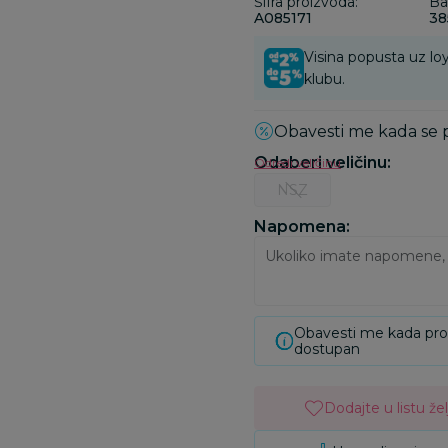
Šifra proizvoda:
Ba
A085171
38
Visina popusta uz loy
klubu.
Obavesti me kada se
Odaberi veličinu
:
Odredi veličinu
NSZ
Napomena:
Obavesti me kada pr
dostupan
Dodajte u listu žel