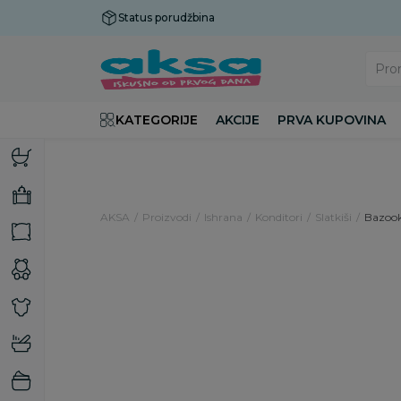
Status porudžbina
Plaćanje do 9 rata!
Pro
KATEGORIJE
AKCIJE
PRVA KUPOVINA
AKSA
Proizvodi
Ishrana
Konditori
Slatkiši
Bazook