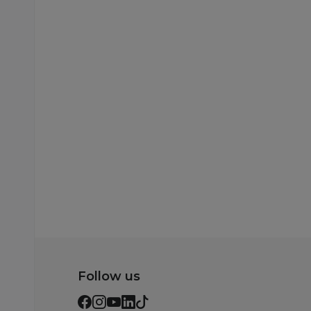
Slatke kašice
Gerber pouch
jabuka, šljiva,
šargarepa 80g
179,00
RSD
Dodaj u korp
Follow us