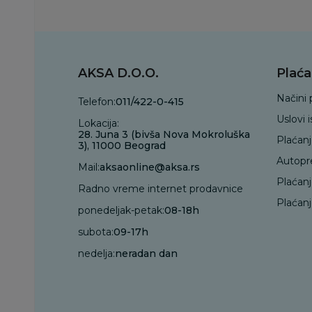
AKSA D.O.O.
Plaća
Načini 
Telefon:
011/422-0-415
Uslovi 
Lokacija:
28. Juna 3 (bivša Nova Mokroluška
Plaćan
3), 11000 Beograd
Autopr
Mail:
aksaonline@aksa.rs
Plaćan
Radno vreme internet prodavnice
Plaćanj
ponedeljak-petak:
08-18h
subota:
09-17h
nedelja:
neradan dan