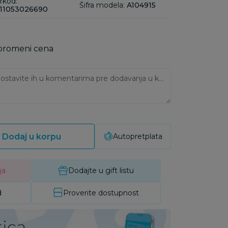
rkod:
Šifra modela:
A104915
11053026690
 promeni cena
Ukoliko imate napomene, ostavite ih u komentarima pre dodavanja u korpu:
Dodaj u korpu
Autopretplata
ja
Dodajte u gift listu
d
Proverite dostupnost