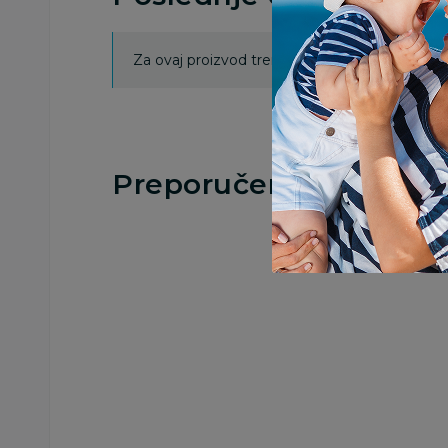
Za ovaj proizvod trenutno nema ocena. Ocenj
Preporučeno
Slatkiši
Slatkiši
Bazooka juicy drop
Bazooka juicy dro
blasts bag 120g
sour mallows