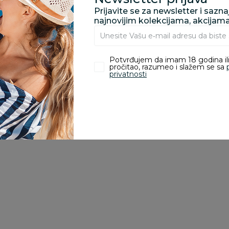
Prijavite se za newsletter i sazn
najnovijim kolekcijama, akcijam
ivanje je omogućeno samo korisnicima koji su kupili proizvod.
Potvrđujem da imam 18 godina ili
pročitao, razumeo i slažem se sa
privatnosti
Slatkiši
Slatkiši
Sl
p
Bazooka flip & dip
Bazooka push pop
B
pop 25g
mega duo 30g
b