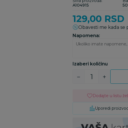
Šifra proizvoda:
Ba
A104915
50
129,00
RSD
Obavesti me kada se
Napomena:
Izaberi količinu
Dodajte u listu žel
Uporedi proizvo