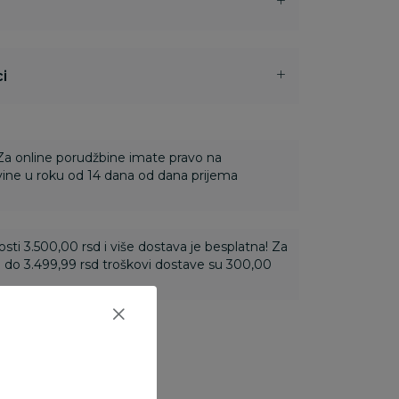
i
 Za online porudžbine imate pravo na
ine u roku od 14 dana od dana prijema
ti 3.500,00 rsd i više dostava je besplatna! Za
 do 3.499,99 rsd troškovi dostave su 300,00