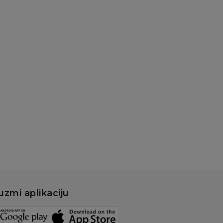
atke kašice
ipp pouch jabuka,
nana, malina sa
t.žit. 100g
80,00
RSD
Dodaj u korpu
uzmi aplikaciju