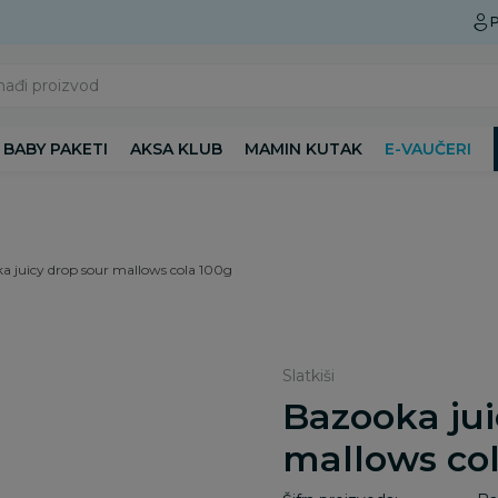
Preuzmite Aksa aplikaciju
P
nađi proizvod
BABY PAKETI
AKSA KLUB
MAMIN KUTAK
E-VAUČERI
a juicy drop sour mallows cola 100g
Slatkiši
Bazooka jui
mallows co