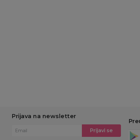
Slatke kašice
Slatke kašice
Sl
Gerber pouch
Hipp pouch jabuka,
H
jabuka, borovnica,
banana sa keksom
ba
banana 80g
100g
in
179,00
RSD
180,00
RSD
1
u
Dodaj u korpu
Dodaj u korpu
Prijava na newsletter
Pre
Prijavi se
Email