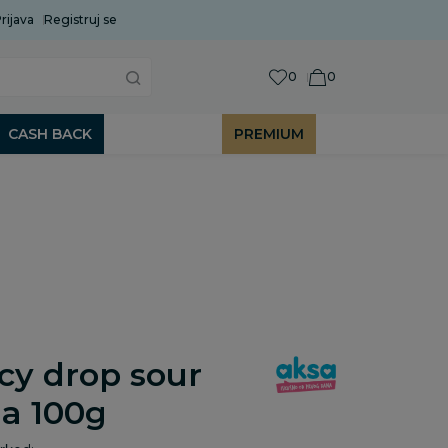
rijava
Uobičajeni rok isporuke je 2 do 7 radnih dana!
Registruj se
P
0
0
CASH BACK
PREMIUM
cy drop sour
la 100g