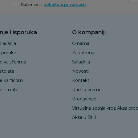
Slažem se sa
politikom privatnosti
nje i isporuka
O kompaniji
plaćanja
O nama
isporuke
Zaposlenje
je vaučerima
Saradnja
etplata
Novosti
je karticom
Kontakt
e na rate
Radno vreme
Prodavnice
Virtuelna šetnja kroz Aksa pro
Aksa u BIH