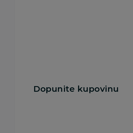
raspberry 100g
209,00
RSD
129,00
RSD
Dodaj u korpu
Dodaj u korp
Dopunite kupovinu