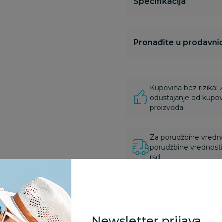
Specifikacija
Pronađite u prodavnic
Kupovina bez rizika:
odustajanje od kupov
proizvoda.
Za porudžbine vrednos
porudžbine vrednosti
rsd.
zvoda
Newsletter prijava