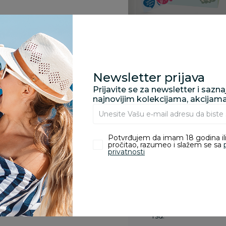
Specifikacija
Newsletter prijava
Prijavite se za newsletter i sazn
najnovijim kolekcijama, akcijam
Pronađite u prodavnic
Potvrđujem da imam 18 godina ili
pročitao, razumeo i slažem se sa
Kupovina bez rizika:
privatnosti
odustajanje od kupov
proizvoda.
Za porudžbine vrednos
porudžbine vrednosti
rsd.