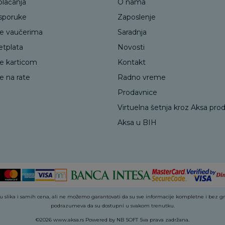
plaćanja
O nama
isporuke
Zaposlenje
je vaučerima
Saradnja
etplata
Novosti
je karticom
Kontakt
e na rate
Radno vreme
Prodavnice
Virtuelna šetnja kroz Aksa pro
Aksa u BIH
 slika i samih cena, ali ne možemo garantovati da su sve informacije kompletne i bez greš
podrazumeva da su dostupni u svakom trenutku.
©2026
www.aksa.rs
Powered by
NB SOFT
Sva prava zadržana.