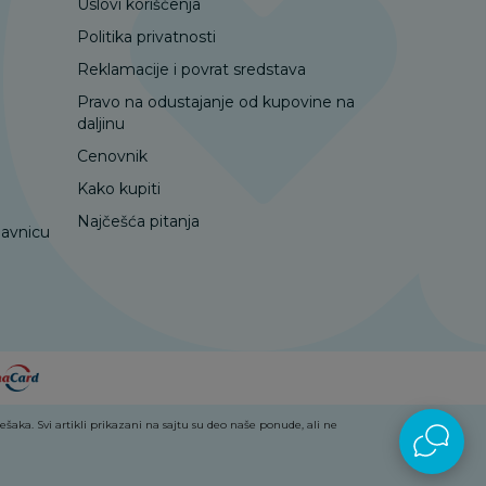
Uslovi korišćenja
Politika privatnosti
Reklamacije i povrat sredstava
Pravo na odustajanje od kupovine na
daljinu
Cenovnik
Kako kupiti
Najčešća pitanja
davnicu
aka. Svi artikli prikazani na sajtu su deo naše ponude, ali ne