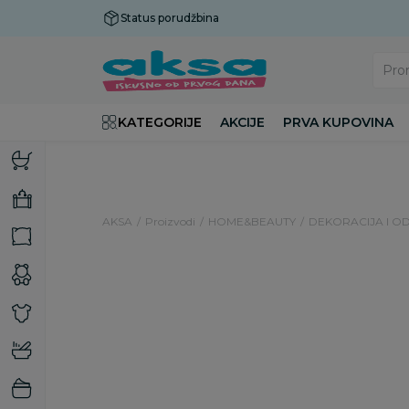
Status porudžbina
Plaćanje do 9 rata!
Pro
KATEGORIJE
AKCIJE
PRVA KUPOVINA
AKSA
Proizvodi
HOME&BEAUTY
DEKORACIJA I O