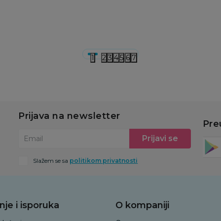
u
Dodaj u korpu
Dodaj u korpu
1
2
3
4
5
6
7
Prijava na newsletter
Pre
Prijavi se
Email
Slažem se sa
politikom privatnosti
nje i isporuka
O kompaniji