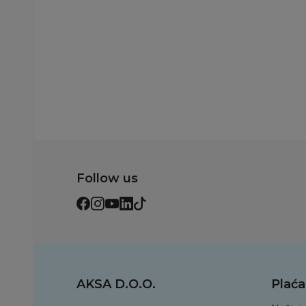
Dodaj u korpu
Dodaj u korp
Follow us
AKSA D.O.O.
Plaća