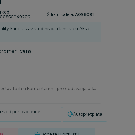
a
rkod:
Šifra modela:
A098091
00856049226
ality karticu zavisi od nivoa članstva u Aksa
 promeni cena
Ukoliko imate napomene, ostavite ih u komentarima pre dodavanja u korpu:
oizvod ponovo bude
Autopretplata
ja
Dodajte u gift listu