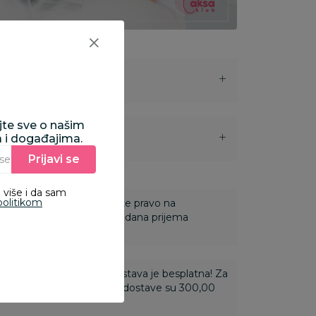
ajte sve o našim
a i događajima.
i
Prijavi se
Unesite Vašu e‑mail adresu da biste se prijavili na newsletter.
 više i da sam
politikom
 Za online porudžbine imate pravo na
ine u roku od 14 dana od dana prijema
ti 3.500,00 rsd i više dostava je besplatna! Za
 do 3.499,99 rsd troškovi dostave su 300,00