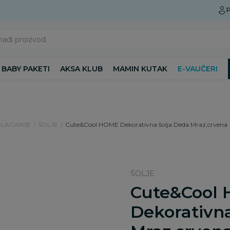
Preuzmite Aksa aplikaciju
P
nađi proizvod
BABY PAKETI
AKSA KLUB
MAMIN KUTAK
E-VAUČERI
DLAGANJE
ŠOLJE
Cute&Cool HOME Dekorativna šolja Deda Mraz,crvena
ŠOLJE
Cute&Cool
Dekorativna