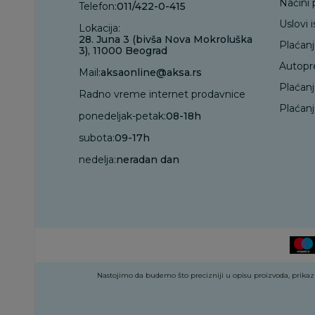
Načini 
Telefon:
011/422-0-415
Uslovi 
Lokacija:
28. Juna 3 (bivša Nova Mokroluška
Plaćan
3), 11000 Beograd
Autopr
Mail:
aksaonline@aksa.rs
Plaćan
Radno vreme internet prodavnice
Plaćanj
ponedeljak-petak:
08-18h
subota:
09-17h
nedelja:
neradan dan
Nastojimo da budemo što precizniji u opisu proizvoda, prikazu