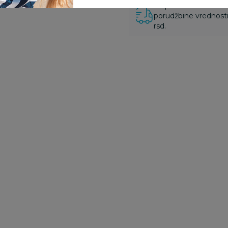
Za porudžbine vrednos
porudžbine vrednosti
rsd.
Suplementacija za decu
Suplementacija za decu
Su
bi
Pharmalife Broncamil
Pharmalife Apis gola
Ph
eliksir 200ml
oralni sprej 20ml
e