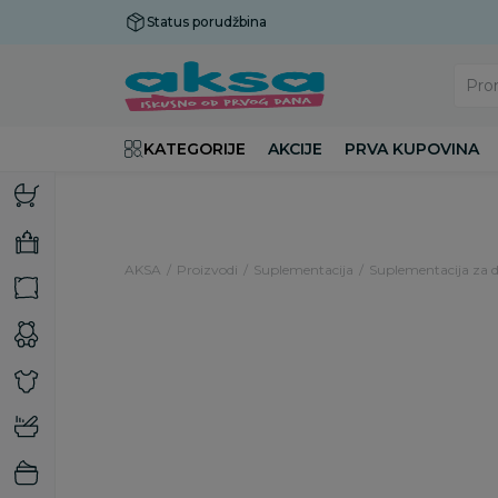
Status porudžbina
Plaćanje do 9 rata!
Pro
KATEGORIJE
AKCIJE
PRVA KUPOVINA
AKSA
Proizvodi
Suplementacija
Suplementacija za 