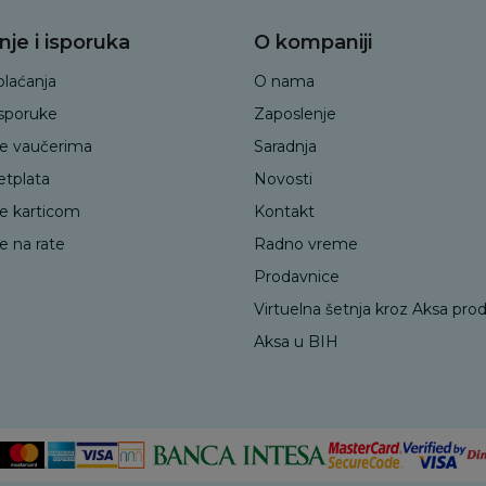
nje i isporuka
O kompaniji
plaćanja
O nama
isporuke
Zaposlenje
je vaučerima
Saradnja
etplata
Novosti
je karticom
Kontakt
e na rate
Radno vreme
Prodavnice
Virtuelna šetnja kroz Aksa pro
Aksa u BIH