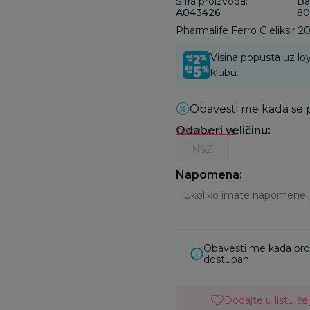
Šifra proizvoda:
Ba
A043426
80
Pharmalife Ferro C eliksir 
Visina popusta uz loy
klubu.
Obavesti me kada se
Odaberi veličinu
:
Odredi veličinu
NSZ
Napomena:
Obavesti me kada pr
dostupan
Dodajte u listu žel