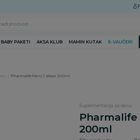
Preuzmite Aksa aplikaciju
P
nađi proizvod
BABY PAKETI
AKSA KLUB
MAMIN KUTAK
E-VAUČERI
decu
Pharmalife Ferro C eliksir 200ml
Suplementacija za decu
Pharmalife 
200ml