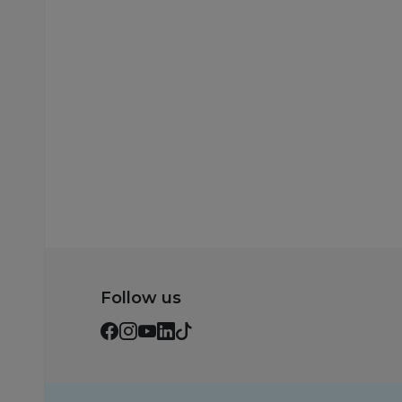
999,00
RSD
909,00
RSD
Dodaj u korpu
Dodaj u korp
Follow us