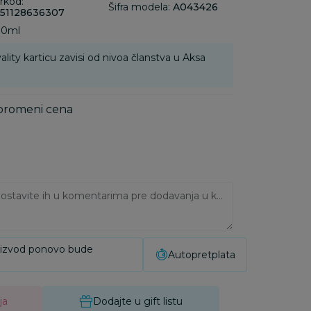
rkod:
Šifra modela:
A043426
51128636307
200ml
ality karticu zavisi od nivoa članstva u Aksa
 promeni cena
Ukoliko imate napomene, ostavite ih u komentarima pre dodavanja u korpu:
oizvod ponovo bude
Autopretplata
ja
Dodajte u gift listu