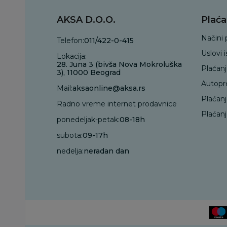
AKSA D.O.O.
Plaća
Načini 
Telefon:
011/422-0-415
Uslovi 
Lokacija:
28. Juna 3 (bivša Nova Mokroluška
Plaćan
3), 11000 Beograd
Autopr
Mail:
aksaonline@aksa.rs
Plaćan
Radno vreme internet prodavnice
Plaćanj
ponedeljak-petak:
08-18h
subota:
09-17h
nedelja:
neradan dan