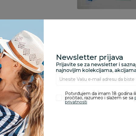
Specifikacija
Newsletter prijava
Opis
Prijavite se za newsletter i sazn
najnovijim kolekcijama, akcijam
Pronađite u prodavnic
Potvrđujem da imam 18 godina ili
pročitao, razumeo i slažem se sa
privatnosti
Kupovina bez rizika:
odustajanje od kupov
proizvoda.