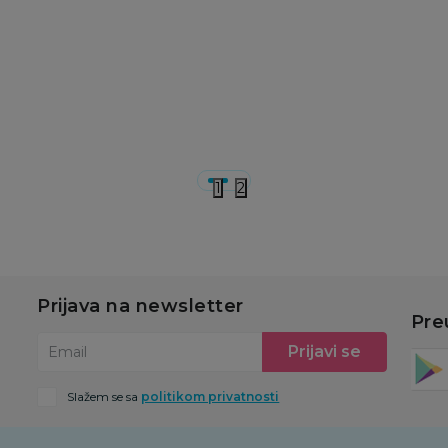
1.089,00
RSD
969,00
RSD
1
u
Dodaj u korpu
Dodaj u korpu
1
2
Prijava na newsletter
Pre
Prijavi se
Email
Slažem se sa
politikom privatnosti