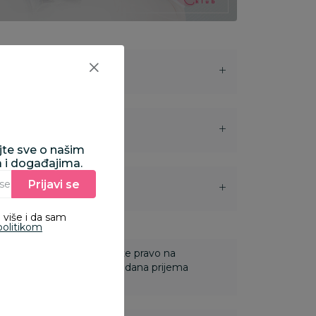
ajte sve o našim
a i događajima.
Prijavi se
Unesite Vašu e‑mail adresu da biste se prijavili na newsletter.
i
 više i da sam
politikom
 Za online porudžbine imate pravo na
ine u roku od 14 dana od dana prijema