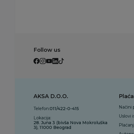
Follow us
AKSA D.O.O.
Plaća
Načini 
Telefon:
011/422-0-415
Uslovi 
Lokacija:
28. Juna 3 (bivša Nova Mokroluška
Plaćan
3), 11000 Beograd
Autopr