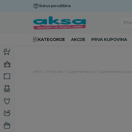
Status porudžbina
Plaćanje do 9 rata!
Pro
KATEGORIJE
AKCIJE
PRVA KUPOVINA
AKSA
Proizvodi
Suplementacija
Suplementacija za 