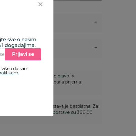
ajte sve o našim
a i događajima.
i
Prijavi se
Unesite Vašu e‑mail adresu da biste se prijavili na newsletter.
 više i da sam
politikom
 Za online porudžbine imate pravo na
ine u roku od 14 dana od dana prijema
ti 3.500,00 rsd i više dostava je besplatna! Za
 do 3.499,99 rsd troškovi dostave su 300,00