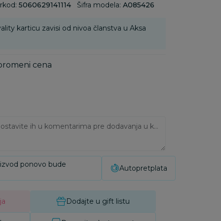
rkod:
5060629141114
Šifra modela:
A085426
ality karticu zavisi od nivoa članstva u Aksa
 promeni cena
Ukoliko imate napomene, ostavite ih u komentarima pre dodavanja u korpu:
oizvod ponovo bude
Autopretplata
ja
Dodajte u gift listu