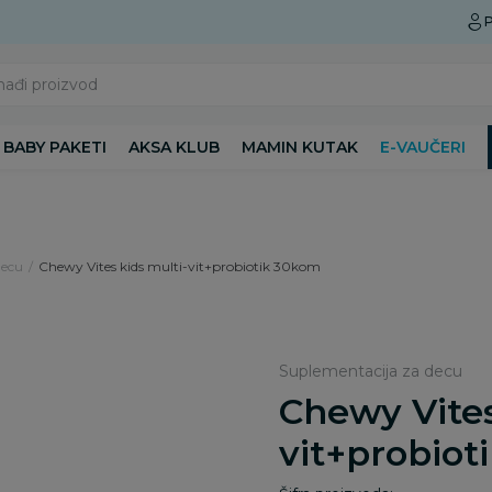
Preuzmite Aksa aplikaciju
P
nađi proizvod
BABY PAKETI
AKSA KLUB
MAMIN KUTAK
E-VAUČERI
decu
Chewy Vites kids multi-vit+probiotik 30kom
Suplementacija za decu
Chewy Vites
vit+probiot