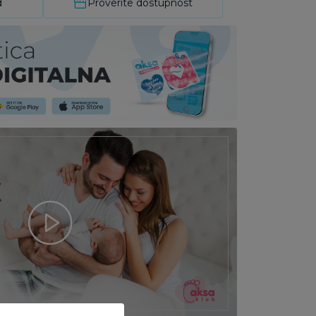
d
Proverite dostupnost