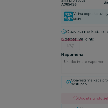
Šifra proizvoda:
Ba
A085426
Visina popusta uz loy
klubu.
Obavesti me kada se
Odaberi veličinu
:
Odredi veličinu
NSZ
Napomena:
Obavesti me kada pr
dostupan
Dodajte u listu žel