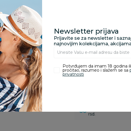
Specifikacija
Newsletter prijava
Prijavite se za newsletter i sazn
najnovijim kolekcijama, akcijam
Pronađite u prodavnic
Potvrđujem da imam 18 godina ili
pročitao, razumeo i slažem se sa
Kupovina bez rizika:
privatnosti
odustajanje od kupov
proizvoda.
Za porudžbine vrednos
porudžbine vrednosti
rsd.