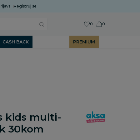
rijava
Uobičajeni rok isporuke je 2 do 7 radnih dana!
Registruj se
P
0
0
CASH BACK
PREMIUM
 kids multi-
ik 30kom