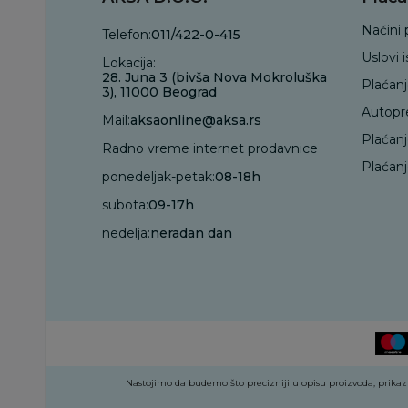
Načini 
Telefon:
011/422-0-415
Uslovi 
Lokacija:
28. Juna 3 (bivša Nova Mokroluška
Plaćan
3), 11000 Beograd
Autopr
Mail:
aksaonline@aksa.rs
Plaćan
Radno vreme internet prodavnice
Plaćanj
ponedeljak-petak:
08-18h
subota:
09-17h
nedelja:
neradan dan
Nastojimo da budemo što precizniji u opisu proizvoda, prikazu