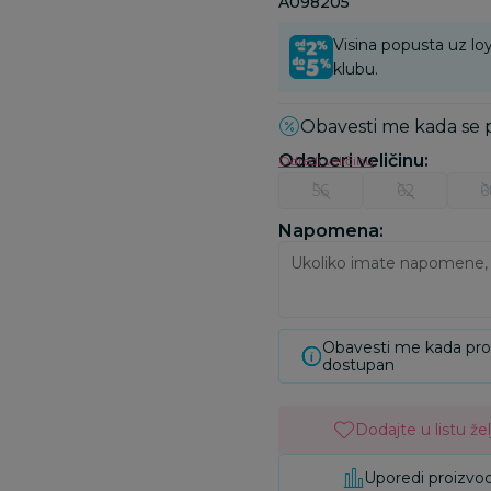
A098205
Visina popusta uz loy
klubu.
Obavesti me kada se
Odaberi veličinu
:
Odredi veličinu
56
62
6
Napomena:
Obavesti me kada pr
dostupan
Dodajte u listu žel
Uporedi proizvo