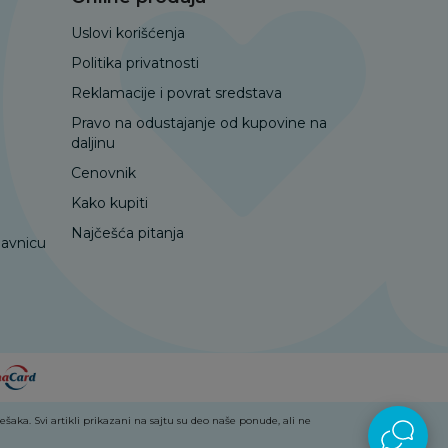
Uslovi korišćenja
Politika privatnosti
Reklamacije i povrat sredstava
Pravo na odustajanje od kupovine na
daljinu
Cenovnik
Kako kupiti
Najčešća pitanja
davnicu
aka. Svi artikli prikazani na sajtu su deo naše ponude, ali ne