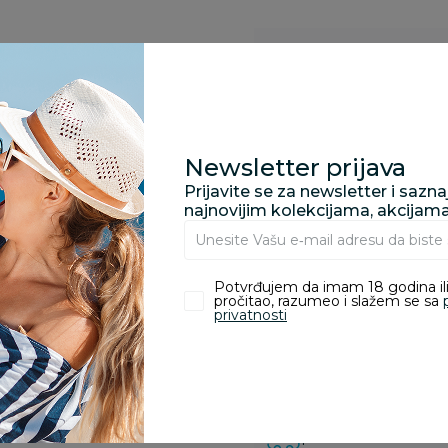
Specifikacija
Opis
Newsletter prijava
Prijavite se za newsletter i sazn
najnovijim kolekcijama, akcijam
Pronađite u prodavnic
Potvrđujem da imam 18 godina ili
pročitao, razumeo i slažem se sa
privatnosti
Kupovina bez rizika:
odustajanje od kupov
proizvoda.
Za porudžbine vrednos
porudžbine vrednosti