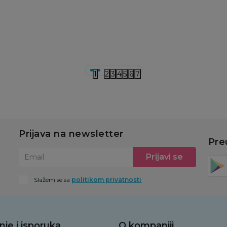
u
Dodaj u korpu
Dodaj u korpu
1
2
3
4
5
6
7
Prijava na newsletter
Pre
Prijavi se
Email
Slažem se sa
politikom privatnosti
nje i isporuka
O kompaniji