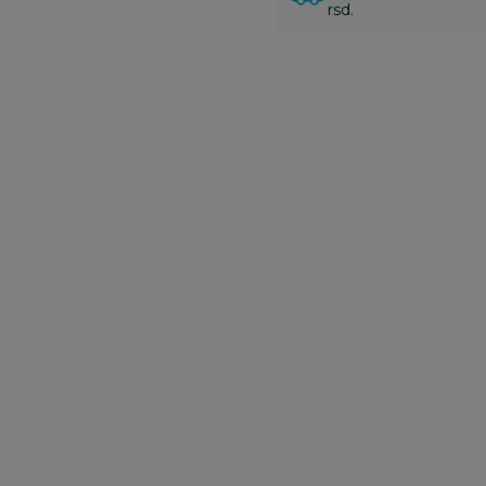
rsd.
Zeke i štrample
Zeke i štrample
Ze
Carter"s zeka dr,
Carter"s zeka dr,
Ca
dečaci
dečaci
d
1.670,00
RSD
1.670,00
RSD
1