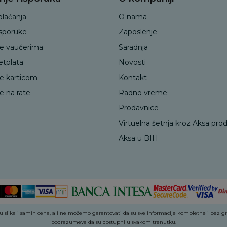
plaćanja
O nama
isporuke
Zaposlenje
je vaučerima
Saradnja
etplata
Novosti
je karticom
Kontakt
e na rate
Radno vreme
Prodavnice
Virtuelna šetnja kroz Aksa pro
Aksa u BIH
 slika i samih cena, ali ne možemo garantovati da su sve informacije kompletne i bez greš
podrazumeva da su dostupni u svakom trenutku.