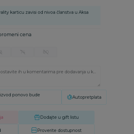
ality karticu zavisi od nivoa članstva u Aksa
 promeni cena
8
74
80
Ukoliko imate napomene, ostavite ih u komentarima pre dodavanja u korpu:
oizvod ponovo bude
Autopretplata
ja
Dodajte u gift listu
d
Proverite dostupnost