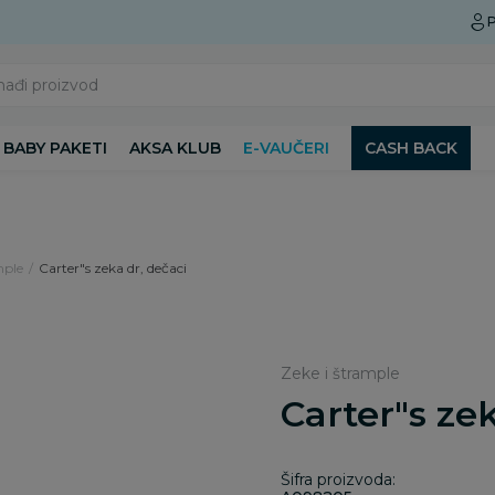
Preuzmite Aksa aplikaciju
P
nađi proizvod
BABY PAKETI
AKSA KLUB
E-VAUČERI
CASH BACK
mple
Carter"s zeka dr, dečaci
Zeke i štrample
Carter"s zek
Šifra proizvoda: