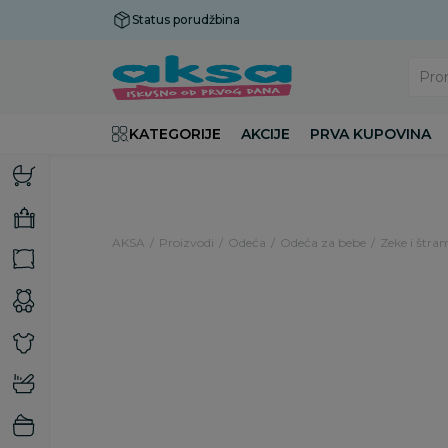
Status porudžbina
Plaćanje do 9 rata!
Pro
KATEGORIJE
AKCIJE
PRVA KUPOVINA
AKSA
Proizvodi
Odeća
Odeća za bebe
Zeke i štra