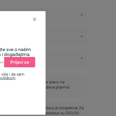
ajte sve o našim
a i događajima.
i
Prijavi se
Unesite Vašu e‑mail adresu da biste se prijavili na newsletter.
 više i da sam
politikom
 Za online porudžbine imate pravo na
ine u roku od 14 dana od dana prijema
ti 3.500,00 rsd i više dostava je besplatna! Za
 do 3.499,99 rsd troškovi dostave su 300,00