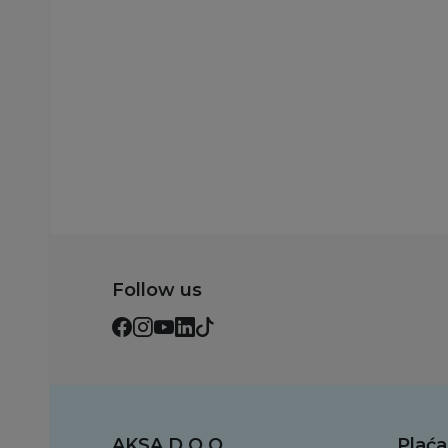
Dodaj u korpu
Dodaj u korp
Follow us
AKSA D.O.O.
Plaća