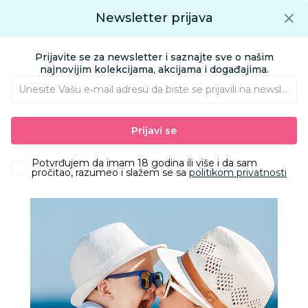
Preuzmite Aksa aplikaciju
Newsletter prijava
Google play
Aksa APP
0
0
Preuzmite besplatno Aksa Aplikaciju
App store
Prijavite se za newsletter i saznajte sve o našim
Pronađi proizvod
najnovijim kolekcijama, akcijama i događajima.
Unesite Vašu e‑mail adresu da biste se prijavili na newsletter.
AKSA
Proizvodi
Igračke i knjižara
Igračke za bebe
Zvečke
Prijavi se
HK Mini, zvečka u obliku svemirskog broda
Potvrđujem da imam 18 godina ili više i da sam
pročitao, razumeo i slažem se sa
politikom privatnosti