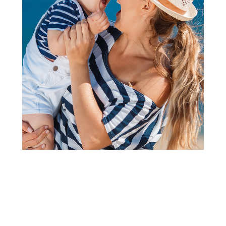
Zvečke
HK Mini, zvečka u obliku
svemirskog broda
Šifra proizvoda:
A054461
Barkod:
8600334766270
Šifra modela:
A054461
Visina popusta uz loyality karticu zavisi od nivoa
članstva u Aksa klubu.