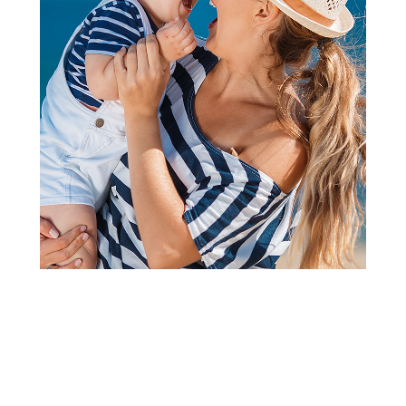
2
1
CEGERI
Be Cute ceger "In my mama
era",35x42x60cm
Šifra proizvoda:
A101394
Barkod:
8600856067107
Šifra modela:
A101394
Visina popusta uz loyality karticu zavisi od nivoa
članstva u Aksa klubu.