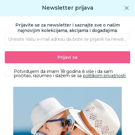
Preuzmite Aksa aplikaciju
Newsletter prijava
Google play
Aksa APP
0
0
Preuzmite besplatno Aksa Aplikaciju
App store
Prijavite se za newsletter i saznajte sve o našim
Pronađi proizvod
najnovijim kolekcijama, akcijama i događajima.
Unesite Vašu e‑mail adresu da biste se prijavili na newsletter.
AKSA
Proizvodi
HOME&BEAUTY
AKSESOARI
CEGERI
Prijavi se
Be Cute ceger "In my mama era",35x42x60cm
Potvrđujem da imam 18 godina ili više i da sam
pročitao, razumeo i slažem se sa
politikom privatnosti