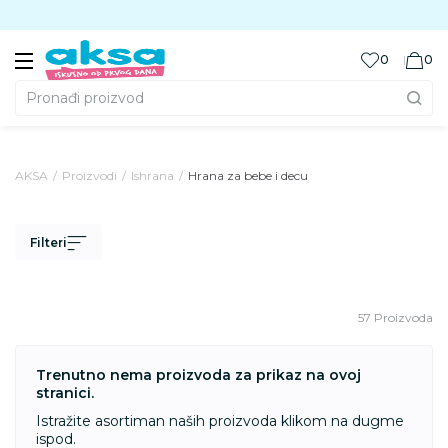
Preuzmite Aksa aplikaciju
0
0
Pronađi proizvod
AKSA
Proizvodi
Ishrana
Hrana za bebe i decu
Filteri
57 Proizvoda
Trenutno nema proizvoda za prikaz na ovoj
stranici.
Istražite asortiman naših proizvoda klikom na dugme
ispod.