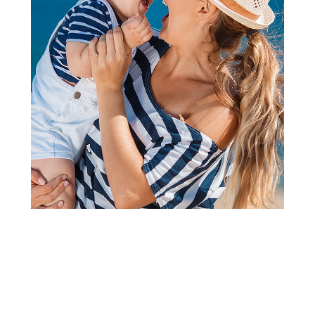
Jastuci i jastučnice
Stefan jastučnica saten siva,
40x60
Šifra proizvoda:
A097658
Barkod:
8600528055548
Šifra modela:
A097658
Visina popusta uz loyality karticu zavisi od nivoa