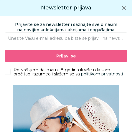
Preuzmite Aksa aplikaciju
Newsletter prijava
Google play
Aksa APP
0
0
Preuzmite besplatno Aksa Aplikaciju
App store
Prijavite se za newsletter i saznajte sve o našim
Pronađi proizvod
najnovijim kolekcijama, akcijama i događajima.
Unesite Vašu e‑mail adresu da biste se prijavili na newsletter.
AKSA
Proizvodi
Nameštaj i oprema za bebe
Prijavi se
Sitna oprema i posteljine
Jastuci i jastučnice
Stefan jastučnica saten siva, 40x60
Potvrđujem da imam 18 godina ili više i da sam
pročitao, razumeo i slažem se sa
politikom privatnosti