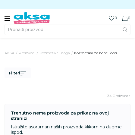
Preuzmite Aksa aplikaciju
0
0
Pronađi proizvod
AKSA
Proizvodi
Kozmetika i nega
Kozmetika za bebe i decu
Filteri
34 Proizvoda
Trenutno nema proizvoda za prikaz na ovoj
stranici.
Istražite asortiman naših proizvoda klikom na dugme
ispod.