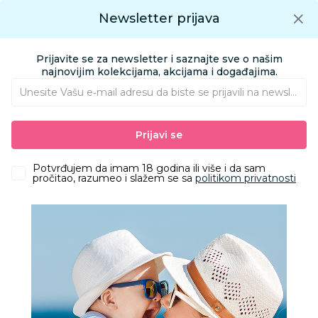
Preuzmite Aksa aplikaciju
Newsletter prijava
Google play
Aksa APP
0
0
Preuzmite besplatno Aksa Aplikaciju
App store
Prijavite se za newsletter i saznajte sve o našim
Pronađi proizvod
najnovijim kolekcijama, akcijama i događajima.
Unesite Vašu e‑mail adresu da biste se prijavili na newsletter.
AKSA
Proizvodi
Prijavi se
Cashback 2026
Potvrđujem da imam 18 godina ili više i da sam
pročitao, razumeo i slažem se sa
politikom privatnosti
Filteri
712 Proizvoda
Obriši sve