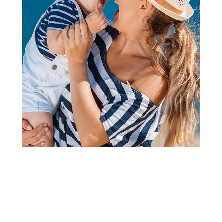
Besplatna dostava
Besplatna dostava
Osnovni modeli kolica
Osnovni modeli kolica
Inglesina kolica Electa,
Inglesina kolica Maior,
Union Grey
Horizon Grey
60.000,00
RSD
38.999,00
RSD
27.299,30
RSD
Dodaj u korpu
Dodaj u korpu