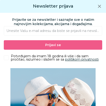
Preuzmite Aksa aplikaciju
Newsletter prijava
Google play
Aksa APP
0
0
Preuzmite besplatno Aksa Aplikaciju
App store
Prijavite se za newsletter i saznajte sve o našim
Pronađi proizvod
najnovijim kolekcijama, akcijama i događajima.
Unesite Vašu e‑mail adresu da biste se prijavili na newsletter.
AKSA
Proizvodi
Prijavi se
Cashback 2026
Potvrđujem da imam 18 godina ili više i da sam
pročitao, razumeo i slažem se sa
politikom privatnosti
Filteri
712 Proizvoda
Obriši sve