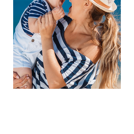
Besplatna dostava
Besplatna dostava
Osnovni modeli kolica
Osnovni modeli kolica
Nuna kolica Mixx Next,
Nuna kolica Mixx
Thunder
Next,Hazelwood
87.990,00
RSD
87.990,00
RSD
Dodaj u korpu
Dodaj u korpu