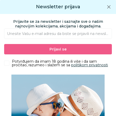
Preuzmite Aksa aplikaciju
Newsletter prijava
Google play
Aksa APP
0
0
Preuzmite besplatno Aksa Aplikaciju
App store
Prijavite se za newsletter i saznajte sve o našim
Pronađi proizvod
najnovijim kolekcijama, akcijama i događajima.
Unesite Vašu e‑mail adresu da biste se prijavili na newsletter.
AKSA
Proizvodi
Prijavi se
Grubin klompe za žene
Potvrđujem da imam 18 godina ili više i da sam
pročitao, razumeo i slažem se sa
politikom privatnosti
Filteri
349 Proizvoda
Obriši sve