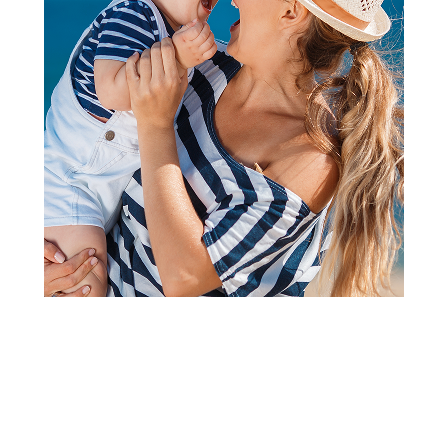
Besplatna dostava
Besplatna dostava
Klompe
Klompe
Grubin kalipso klompa
Grubin kalipso klompa
profesional teget 40
profesional teget 41 333660
333660
4.690,00
RSD
4.690,00
RSD
Dodaj u korpu
Dodaj u korpu