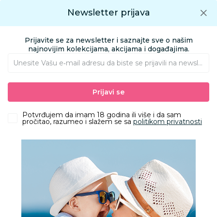
Preuzmite Aksa aplikaciju
Newsletter prijava
Google play
Aksa APP
0
0
Preuzmite besplatno Aksa Aplikaciju
App store
Prijavite se za newsletter i saznajte sve o našim
Pronađi proizvod
najnovijim kolekcijama, akcijama i događajima.
Unesite Vašu e‑mail adresu da biste se prijavili na newsletter.
AKSA
Proizvodi
Ishrana
Hrana za bebe i decu
Prijavi se
Gotove kašice i deserti
Slatke kašice
Baby Chef voć kaša jab,kruš i ban sa žitaric 100g
Potvrđujem da imam 18 godina ili više i da sam
pročitao, razumeo i slažem se sa
politikom privatnosti