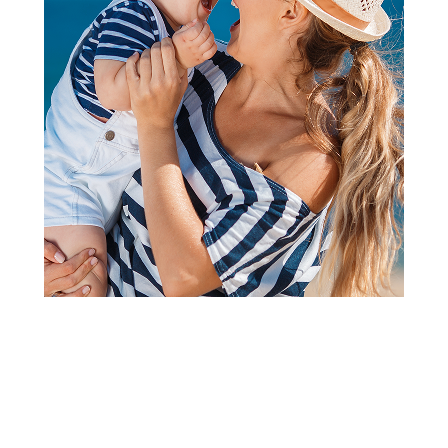
Slatke kašice
Baby Chef voć kaša jab,kruš i
ban sa žitaric 100g
(3
recenzija
)
Šifra proizvoda:
A067526
Barkod:
8600334846743
Šifra modela:
A067526