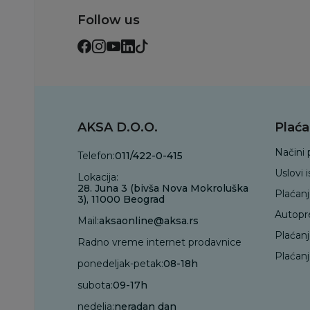
Follow us
AKSA D.O.O.
Plaća
Načini 
Telefon:
011/422-0-415
Uslovi 
Lokacija:
28. Juna 3 (bivša Nova Mokroluška
Plaćan
3), 11000 Beograd
Autopr
Mail:
aksaonline@aksa.rs
Plaćan
Radno vreme internet prodavnice
Plaćanj
ponedeljak-petak:
08-18h
subota:
09-17h
nedelja:
neradan dan