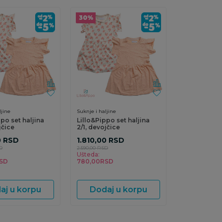
30
%
ljine
Suknje i haljine
po set haljina
Lillo&Pippo set haljina
jčice
2/1, devojčice
0
RSD
1.810,00
RSD
D
2.590,00
RSD
Ušteda:
SD
780,00
RSD
aj u korpu
Dodaj u korpu