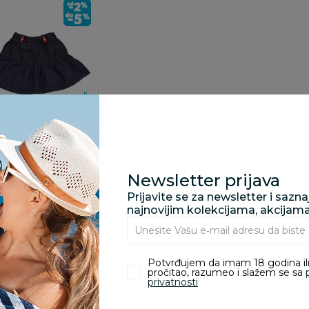
i haljine
&Pippo
a,devojčice
00
RSD
Newsletter prijava
RSD
Prijavite se za newsletter i sazn
a:
00
RSD
najnovijim kolekcijama, akcijam
odaj u korpu
Potvrđujem da imam 18 godina ili
pročitao, razumeo i slažem se sa
privatnosti
1
2
3
4