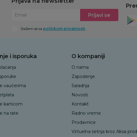
Prijava na newsletter
Pre
Prijavi se
Email
Slažem se sa
politikom privatnosti
nje i isporuka
O kompaniji
plaćanja
O nama
isporuke
Zaposlenje
je vaučerima
Saradnja
etplata
Novosti
je karticom
Kontakt
e na rate
Radno vreme
Prodavnice
Virtuelna šetnja kroz Aksa pro