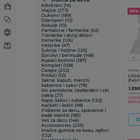
Kišobrani (14)
Majice (273)
30
%
Duksevi (189)
Džemperi (10)
Košulje (10)
Pantalone i farmerke (42)
Trenerke i donji delovi
trenerke (126)
Helanke (47)
Suknje i haljine (125)
Šorcevi i bermude (148)
Kupaći kostimi (187)
Kompleti (158)
Čarape (232)
Suknje 
Prsluci (10)
Lillo
Jakne, kaputi, mantili,
(halji
kabanice i sakoi (78)
1.39
Ski pantalone, skafanderi i ski
1.990,00
odela (27)
Ušted
Kape, šalovi i rukavice (122)
600,
Kačketi i šeširi (98)
Pidžame za decu, spavaćice i
bade mantili (185)
D
Veš za decu (146)
Accesseories (235)
šnalice gumice za kosu, rajfovi
(132)