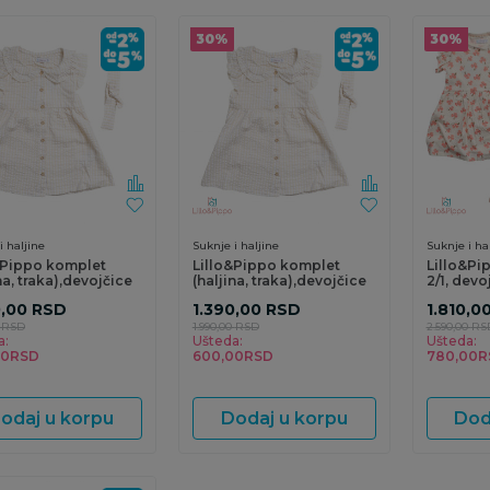
30
%
30
%
i haljine
Suknje i haljine
Suknje i ha
&Pippo komplet
Lillo&Pippo komplet
Lillo&Pip
na, traka),devojčice
(haljina, traka),devojčice
2/1, devo
0,00
RSD
1.390,00
RSD
1.810,0
RSD
1.990,00
RSD
2.590,00
RS
a:
Ušteda:
Ušteda:
00
RSD
600,00
RSD
780,00
R
odaj u korpu
Dodaj u korpu
Dod