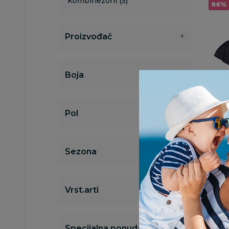
Kombinezoni (5)
86
%
Proizvođač
Boja
Suknje 
Lillo
Pol
suknj
199,
1.430,00
Ušted
Sezona
1.231,
D
Vrst.arti
Specijalna ponuda