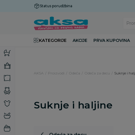
Status porudžbina
Plaćanje do 9 rata!
Pro
KATEGORIJE
AKCIJE
PRVA KUPOVINA
AKSA
Proizvodi
Odeća
Odeća za decu
Suknje i hal
Suknje i haljine
Odeća za decu