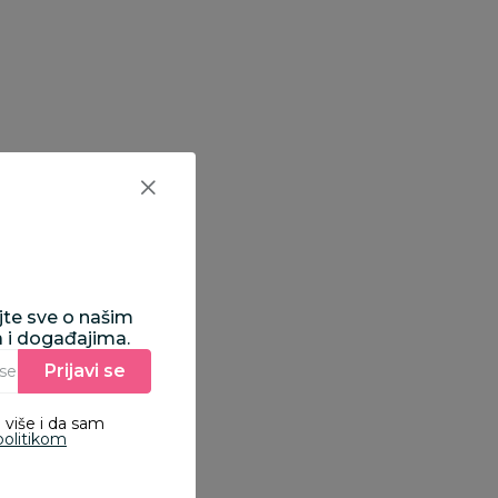
ajte sve o našim
a i događajima.
Prijavi se
Unesite Vašu e‑mail adresu da biste se prijavili na newsletter.
 više i da sam
politikom
5
6