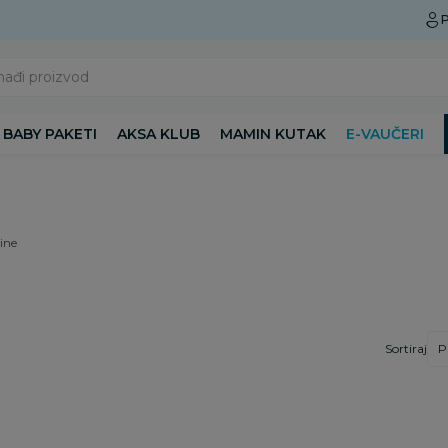
Preuzmite Aksa aplikaciju
P
nađi proizvod
BABY PAKETI
AKSA KLUB
MAMIN KUTAK
E-VAUČERI
jine
Sortiraj