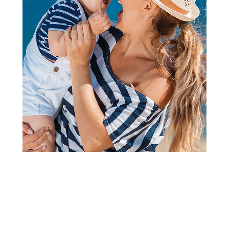
Besplatna dostava
Besplatna dostava
Sedišta za bicikle
Sedišta za bicikle
Thule prikolica za bicikl
Thule prikolica za bicikl
Chariot Lite 1 Agave
Chariot Lite 2 Agave
90.000,00
RSD
108.000,00
RSD
Dodaj u korpu
Dodaj u korpu