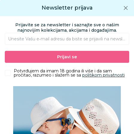
Preuzmite Aksa aplikaciju
Newsletter prijava
Google play
Aksa APP
0
0
Preuzmite besplatno Aksa Aplikaciju
App store
Prijavite se za newsletter i saznajte sve o našim
Pronađi proizvod
najnovijim kolekcijama, akcijama i događajima.
Unesite Vašu e‑mail adresu da biste se prijavili na newsletter.
AKSA
Proizvodi
Kolica i autosedišta
Prijavi se
Kolica i autosedišta
Potvrđujem da imam 18 godina ili više i da sam
pročitao, razumeo i slažem se sa
politikom privatnosti
Filteri
1394 Proizvoda