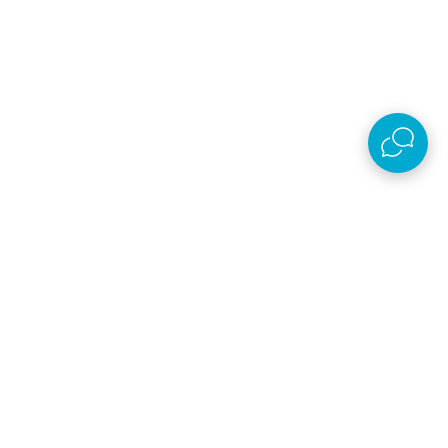
Dodaj u korpu
Dodaj u korpu
Besplatna dostava
Besplatna dostava
Sedišta za bicikle
Sedišta za bicikle
Thule sedište Yepp Nexxt 2
Thule sedište Yepp Nexxt 2
Mini prednje Black
Mini prednje Blue
15.600,00
RSD
15.600,00
RSD