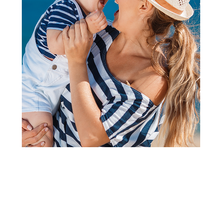
alkohol i cigarete su u vrhu štetnih materija.
Ni za jedno ni za drugo ne postoji bezbedna doza, pa je
neophodno da se i pušenje i alkohol izbegavaju ne samo
tokom trudnoće nego i posle porođaja. Za pravilan razvoj