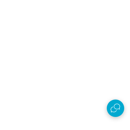
AKSA D.O.O.
Plaćanje i isporuka
O kompaniji
Online prodaja
Nastojimo da budemo što precizniji u opisu proizvoda, prikazu slika i samih cena,
ali ne možemo garantovati da su sve informacije kompletne i bez grešaka. Svi
artikli prikazani na sajtu su deo naše ponude, ali ne podrazumeva da su dostupni
u svakom trenutku.