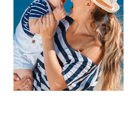
ako se malo opusti i uživa u slatkišima, po onoj starinskoj da
je potrebno „jesti za dvoje“. Ta je preporuka tačna, ali se
odnosi na duplo više hranljivih materija, a ne na duplo više
kalorija.
- U toku prve polovine trudnoće plod se usporeno razvija,
pa u ishrani nisu potrebne veće izmene niti pojačavanje
kalorijskog unosa. Problem je u vrlo čestim mučninama i
povraćanju, što prati prve mesece trudnoće. Zbog toga u
tom periodu ishranu treba bazirati na količinski manjim
obedima u kraćim intervalima - preporučuje Jasmina
Ristivojević Stojanović, strukovni nutricionista dijetetičar. -
Važno je da u trudnoći budu zadovoljene energetske
potrebe ploda i majke. Beba formira svoji organizam crpeći
rezervne hranljive materije majke, a kada se one istroše,
uzima ih iz njenih tkiva, kostiju. zuba.